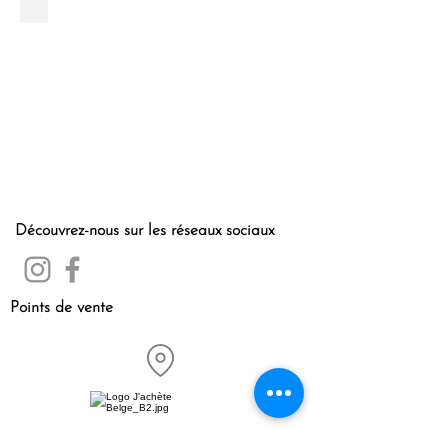
Quatre
Quatre
eyewear
case
-
cowhide
-
Comme
Quatre
Découvrez-nous sur les réseaux sociaux
Points de vente