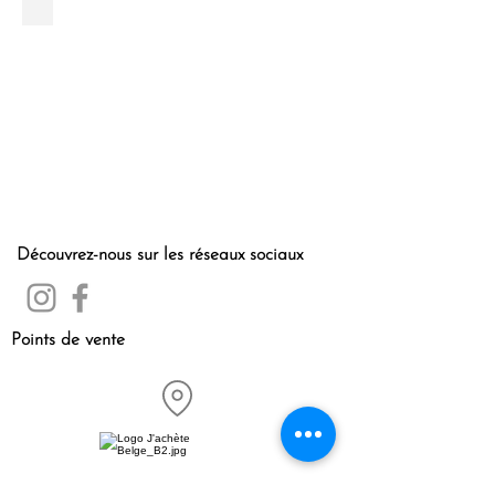
Quatre
Quatre
eyewear
case
-
cowhide
-
Comme
Quatre
Découvrez-nous sur les réseaux sociaux
Points de vente