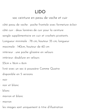
LIDO
sac ceinture en peau de vache et cuir
côté peau de vache : poche frontale avec fermeture éclair
côté cuir : deux lanières de cuir pour la ceinture
sangle supplémentaire en cuir et crochets pivotants.
Longueur minimale : 78 cm, hauteur 35 cm; longueur
maximale : 140cm, hauteur de 60 cm
intérieur : une poche glissière en velours
intérieur: doublure en velours
23cm x 16cm x 6cm
livré avec un sac à poussière Comme Quatre
disponible en 5 versions:
noir
noir et blanc
blanc
marron et blanc
marron
les images sont uniquement à titre d'illustration